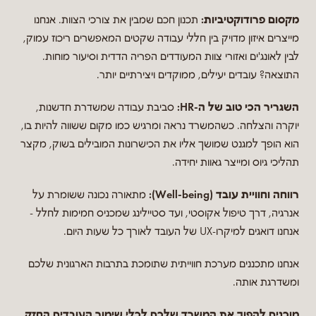
מקסום פרודוקטיביות:
תכנון חכם שמבין את צורכי הצוות. אנחנו
מייצרים איזון מדויק בין חללי עבודה שקטים המאפשרים ריכוז עמוק,
לבין לאונג'ים ואזורי צוות המעודדים הפריה הדדית וסיעור מוחות.
התוצאה? עובדים יעילים, ממוקדים ויצירתיים יותר.
השגריר הכי טוב של ה-HR:
סביבת עבודה שמשדרת חדשנות,
יוקרה והצלחה. כשהמשרד נראה ומרגיש כמו מקום ששווה להיות בו,
הוא הופך למגנט שמושך אליו את הכישרונות המובילים בשוק, מקצר
תהליכי גיוס ומייצר גאוות יחידה.
רווחה וחוויית עובד (Well-being):
מתאורה נכונה ששומרת על
אנרגיה, דרך טיפול אקוסטי, ועד סטיילינג שמכניס חמימות לחלל -
אנחנו דואגים למיקרו-UX של העובד לאורך כל שעות היום.
אנחנו מתכננים מערכת חווייתית שתומכת בתרבות הארגונית שלכם
ומשדרגת אותה.
מוכנים להפוך את המשרד שלכם לכלי שימור העובדים החזק