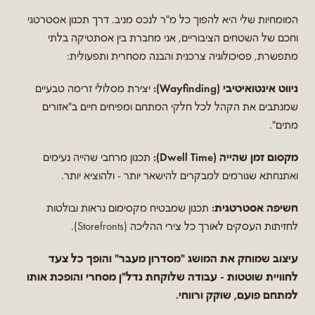
המומחיות שלי היא להפוך כל מ"ר לנכס מניב. דרך תכנון אסטרטגי
וחכם של השטחים הציבוריים, אני מחברת בין אסתטיקה בלתי
מתפשרת, פסיכולוגיה צרכנית והבנה מסחרית ותפעולית:
ניווט אינטואיטיבי (Wayfinding):
יצירת מסלולי זרימה טבעיים
שמנתבים את הקהל לכל חלקי המתחם ומפיחים חיים ב"אזורים
מתים".
מקסום זמן שהייה (Dwell Time):
תכנון מרחבי שהייה נעימים
ואתנחתא שגורמים למבקרים להישאר יותר - ולהוציא יותר.
חשיפה אסטרטגית:
תכנון שמבטיח מקסימום נראות ובולטות
לחזיתות העסקים לאורך כל צירי ההליכה (Storefronts).
עיצוב שמוחק את המושג "מסדרון מעבר" והופך כל צעד
לחוויית שוטטות - עבודה שלוקחת נדל"ן מסחרי והופכת אותו
למתחם פועם, שוקק ורווחי.